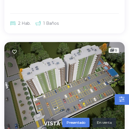
2
Hab.
1
Baños
9
Presentado
En venta